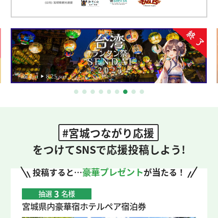
#宮城つながり応援
をつけてSNSで応援投稿しよう!
豪華プレゼント
当
投稿すると…
が
たる！
3
抽選
名様
宮城県内豪華宿ホテルペア宿泊券