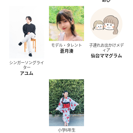
モデル・タレント
子連れお出かけメデ
ィア
蒼月湊
仙台ママグラム
シンガーソングライ
ター
アユム
小学6年生