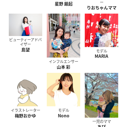
ー
星野 厳起
りおちゃんママ
ビューティーアドバ
イザー
島望
モデル
MARIA
インフルエンサー
山本 彩
イラストレーター
モデル
梅野おかゆ
Nono
一児のママ
あぴ