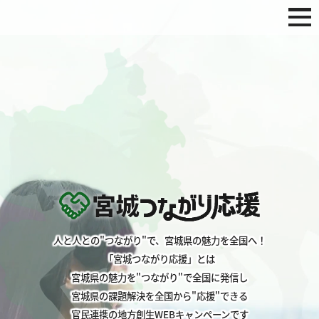
人と人との"つながり"で、宮城県の魅力を全国へ！
「宮城つながり応援」とは
宮城県の魅力を"つながり"で全国に発信し
宮城県の課題解決を全国から"応援"できる
官民連携の地方創生WEBキャンペーンです