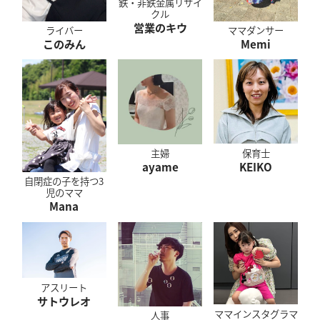
鉄・非鉄金属リサイ
クル
営業のキウ
ママダンサー
ライバー
Memi
このみん
保育士
主婦
KEIKO
ayame
自閉症の子を持つ3
児のママ
Mana
アスリート
サトウレオ
ママインスタグラマ
人事